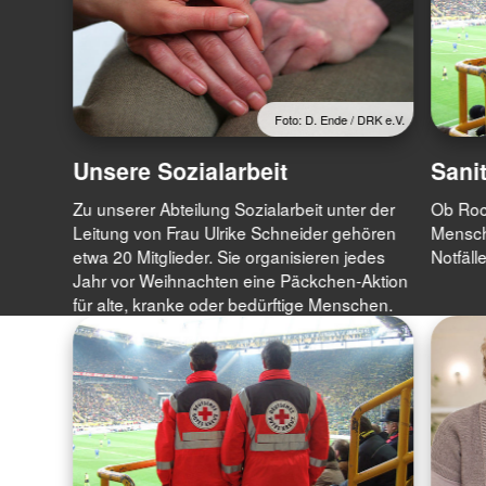
Foto: D. Ende / DRK e.V.
Unsere Sozialarbeit
Sani
Zu unserer Abteilung Sozialarbeit unter der
Ob Roc
Leitung von Frau Ulrike Schneider gehören
Mensche
etwa 20 Mitglieder. Sie organisieren jedes
Notfälle
Jahr vor Weihnachten eine Päckchen-Aktion
für alte, kranke oder bedürftige Menschen.