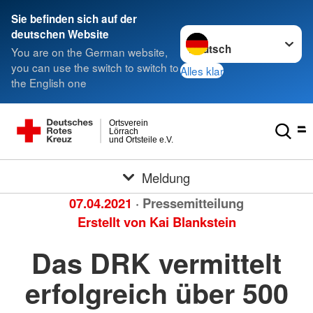
Sie befinden sich auf der
Sprache wechseln zu
deutschen Website
You are on the German website,
you can use the switch to switch to
Alles klar
the English one
Ortsverein
Lörrach
und Ortsteile e.V.
Meldung
07.04.2021
· Pressemitteilung
Erstellt von
Kai Blankstein
Das DRK vermittelt
erfolgreich über 500