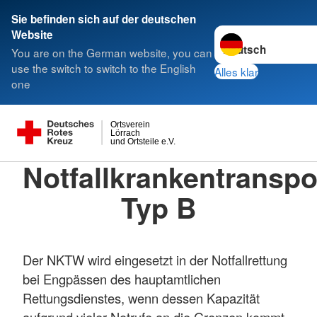
Sie befinden sich auf der deutschen
Sprache wechseln z
Website
You are on the German website, you can
use the switch to switch to the English
Alles klar
one
Ortsverein
Lörrach
und Ortsteile e.V.
Notfallkrankentransp
Typ B
Der NKTW wird eingesetzt in der Notfallrettung
bei Engpässen des hauptamtlichen
Rettungsdienstes, wenn dessen Kapazität