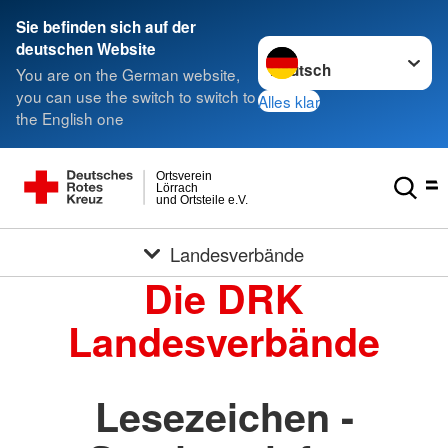
Sie befinden sich auf der
Sprache wechseln zu
deutschen Website
You are on the German website,
you can use the switch to switch to
Alles klar
the English one
Ortsverein
Lörrach
und Ortsteile e.V.
Landesverbände
Die DRK
Landesverbände
Lesezeichen -