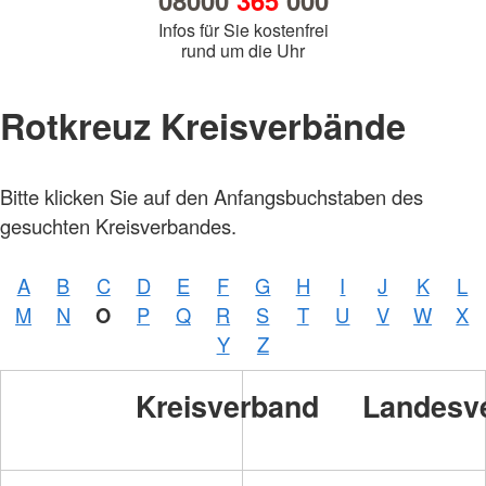
08000
365
000
Infos für Sie kostenfrei
rund um die Uhr
Rotkreuz Kreisverbände
Bitte klicken Sie auf den Anfangsbuchstaben des
gesuchten Kreisverbandes.
A
B
C
D
E
F
G
H
I
J
K
L
M
N
O
P
Q
R
S
T
U
V
W
X
Y
Z
Kreisverband
Landesv