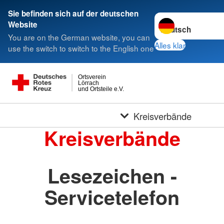
Sie befinden sich auf der deutschen
Sprache wechseln 
Website
You are on the German website, you can
Alles klar
use the switch to switch to the English one
Ortsverein
Lörrach
und Ortsteile e.V.
Kreisverbände
Kreisverbände
Lesezeichen -
Servicetelefon