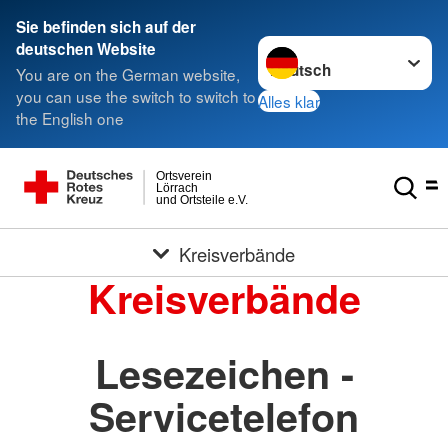
Sie befinden sich auf der
Sprache wechseln zu
deutschen Website
You are on the German website,
you can use the switch to switch to
Alles klar
the English one
Ortsverein
Lörrach
und Ortsteile e.V.
Kreisverbände
Kreisverbände
Lesezeichen -
Servicetelefon