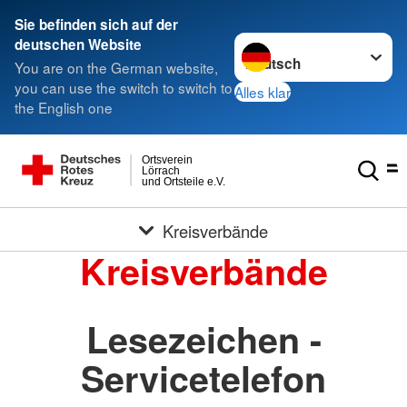
Sie befinden sich auf der
Sprache wechseln zu
deutschen Website
You are on the German website,
you can use the switch to switch to
Alles klar
the English one
Ortsverein
Lörrach
und Ortsteile e.V.
Kreisverbände
Kreisverbände
Lesezeichen -
Servicetelefon