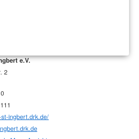
ngbert e.V.
. 2
 0
 111
-st-ingbert.drk.de/
ingbert.drk.de