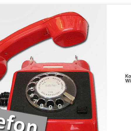
Ko
Wi