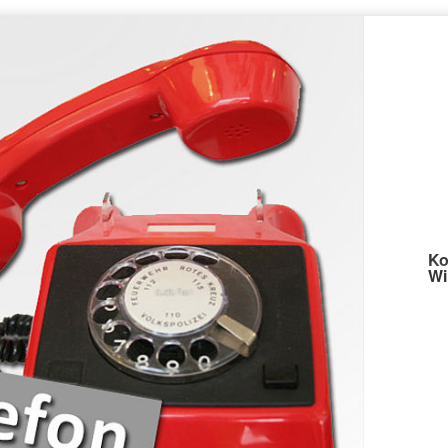
Ko
Wi