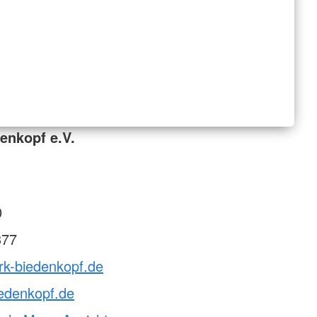
enkopf e.V.
0
377
rk-biedenkopf.de
edenkopf.de