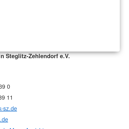
n Steglitz-Zehlendorf e.V.
39 0
39 11
k-sz.de
.de