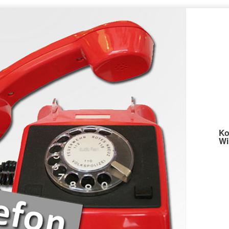
Ko
Wi