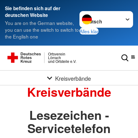
Sie befinden sich auf der
Sprache wechseln zu
deutschen Website
You are on the German website,
you can use the switch to switch to
Alles klar
the English one
Ortsverein
Lörrach
und Ortsteile e.V.
Kreisverbände
Kreisverbände
Lesezeichen -
Servicetelefon