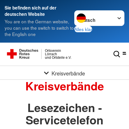
Sie befinden sich auf der
Sprache wechseln zu
deutschen Website
You are on the German website,
you can use the switch to switch to
Alles klar
the English one
Ortsverein
Lörrach
und Ortsteile e.V.
Kreisverbände
Kreisverbände
Lesezeichen -
Servicetelefon