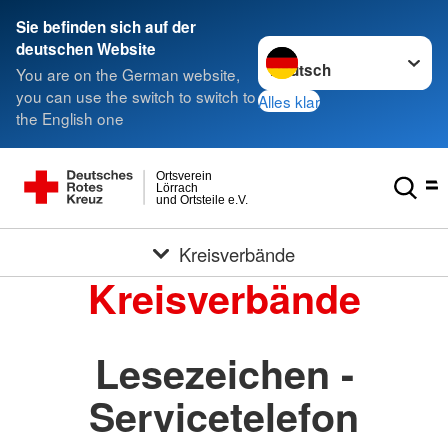
Sie befinden sich auf der
Sprache wechseln zu
deutschen Website
You are on the German website,
you can use the switch to switch to
Alles klar
the English one
Ortsverein
Lörrach
und Ortsteile e.V.
Kreisverbände
Kreisverbände
Lesezeichen -
Servicetelefon