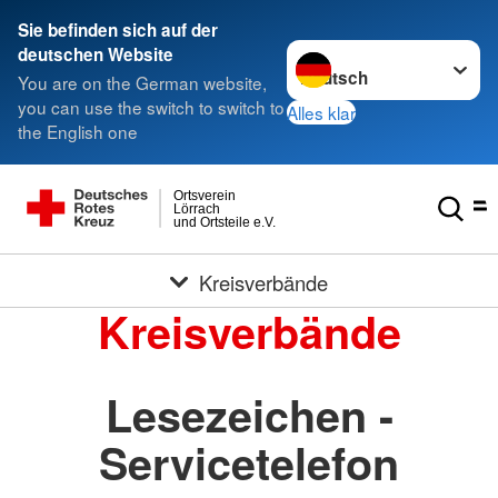
Sie befinden sich auf der
Sprache wechseln zu
deutschen Website
You are on the German website,
you can use the switch to switch to
Alles klar
the English one
Ortsverein
Lörrach
und Ortsteile e.V.
Kreisverbände
Kreisverbände
Lesezeichen -
Servicetelefon