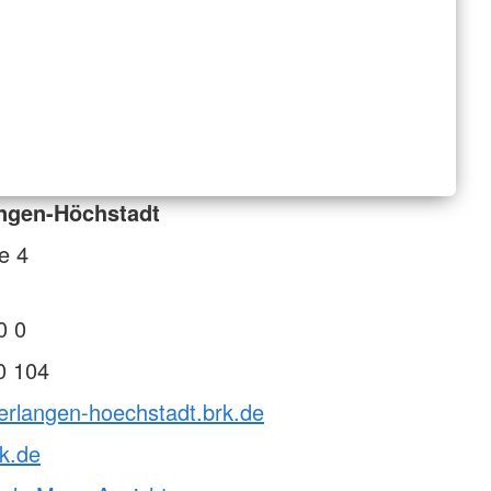
angen-Höchstadt
e 4
0 0
0 104
erlangen-hoechstadt.brk.de
k.de