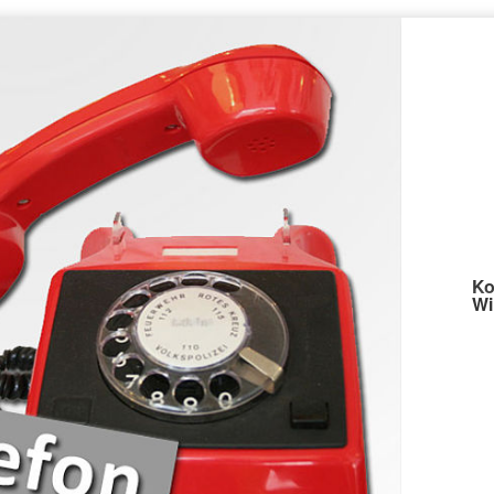
Ko
Wi